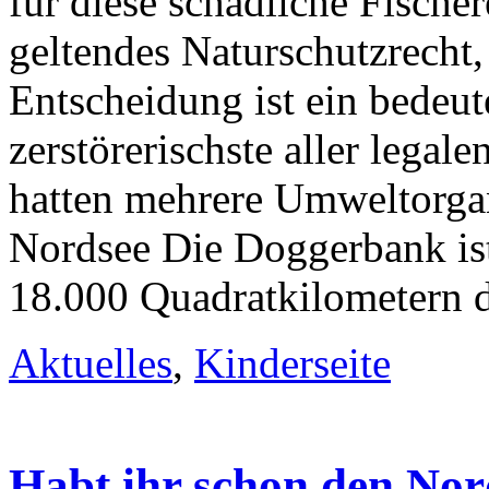
für diese schädliche Fische
geltendes Naturschutzrecht, 
Entscheidung ist ein bedeut
zerstörerischste aller lega
hatten mehrere Umweltorgan
Nordsee Die Doggerbank ist
18.000 Quadratkilometern d
Aktuelles
,
Kinderseite
Habt ihr schon den Nor