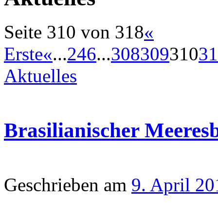
Seite 310 von 318
«
Erste
«
...
2
4
6
...
308
309
310
31
Aktuelles
Brasilianischer Meeresb
Geschrieben am
9. April 2