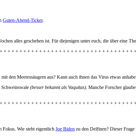
en
Guten-Abend-Ticker
.
chen alles geschehen ist. Für diejenigen unter euch, die über eine Th
+ + + + + + + + + + + + + + + + + + + + + + + + + + + + + + + + + + 
ch mit den Meeressäugern aus? Kann auch ihnen das Virus etwas anhaben
en Schweinswale
(besser bekannt als Vaquitas)
. Manche Forscher glaube
+ + + + + + + + + + + + + + + + + + + + + + + + + + + + + + + + + + 
Fokus. Wie steht eigentlich
Joe Biden
zu den Delfinen? Dieser Frage 