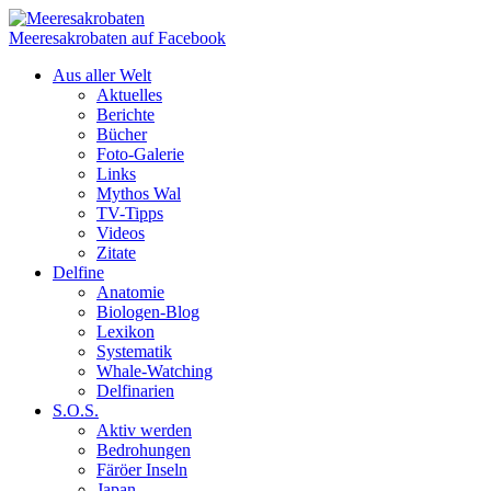
Meeresakrobaten auf Facebook
Aus aller Welt
Aktuelles
Berichte
Bücher
Foto-Galerie
Links
Mythos Wal
TV-Tipps
Videos
Zitate
Delfine
Anatomie
Biologen-Blog
Lexikon
Systematik
Whale-Watching
Delfinarien
S.O.S.
Aktiv werden
Bedrohungen
Färöer Inseln
Japan