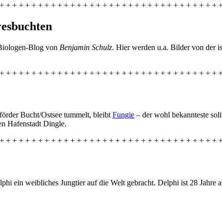
+ + + + + + + + + + + + + + + + + + + + + + + + + + + + + + + + + + 
resbuchten
 Biologen-Blog von
Benjamin Schulz
. Hier werden u.a. Bilder von der 
+ + + + + + + + + + + + + + + + + + + + + + + + + + + + + + + + + + 
nförder Bucht/Ostsee tummelt, bleibt
Fungie
– der wohl bekannteste sol
hen Hafenstadt Dingle.
+ + + + + + + + + + + + + + + + + + + + + + + + + + + + + + + + + + 
hi ein weibliches Jungtier auf die Welt gebracht. Delphi ist 28 Jahre a