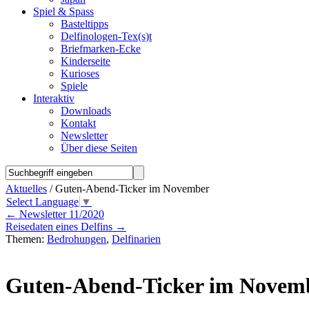
Spiel & Spass
Basteltipps
Delfinologen-Tex(s)t
Briefmarken-Ecke
Kinderseite
Kurioses
Spiele
Interaktiv
Downloads
Kontakt
Newsletter
Über diese Seiten
Aktuelles
/ Guten-Abend-Ticker im November
Select Language
▼
←
Newsletter 11/2020
Reisedaten eines Delfins
→
Themen:
Bedrohungen
,
Delfinarien
Guten-Abend-Ticker im Novem