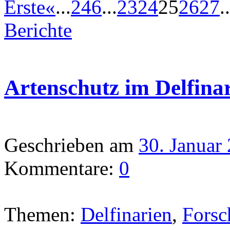
Erste
«
...
2
4
6
...
23
24
25
26
27
..
Berichte
Artenschutz im Delfina
Geschrieben am
30. Januar
Kommentare:
0
Themen:
Delfinarien
,
Forsc