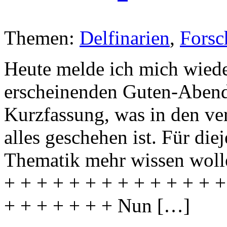
Themen:
Delfinarien
,
Forsc
Heute melde ich mich wied
erscheinenden Guten-Abend-T
Kurzfassung, was in den v
alles geschehen ist. Für die
Thematik mehr wissen wolle
+ + + + + + + + + + + + + +
+ + + + + + + Nun […]