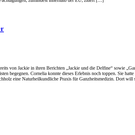
htagungen, zumindest innerhalb der EU, zitiert […]
er
eits von Jackie in ihren Berichten „Jackie und die Delfine“ sowie „Ga
n begegnen. Cornelia konnte dieses Erlebnis noch toppen. Sie hatte 
holz eine Naturheilkundliche Praxis für Ganzheitsmedizin. Dort will 