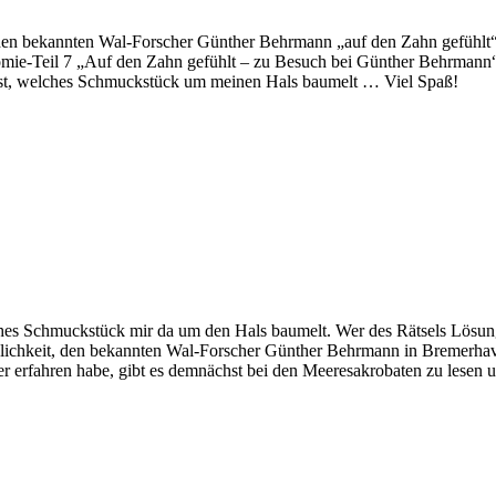
 den bekannten Wal-Forscher Günther Behrmann „auf den Zahn gefühlt
e-Teil 7 „Auf den Zahn gefühlt – zu Besuch bei Günther Behrmann“ er
st, welches Schmuckstück um meinen Hals baumelt … Viel Spaß!
hes Schmuckstück mir da um den Hals baumelt. Wer des Rätsels Lösung
öglichkeit, den bekannten Wal-Forscher Günther Behrmann in Bremerha
r erfahren habe, gibt es demnächst bei den Meeresakrobaten zu lese