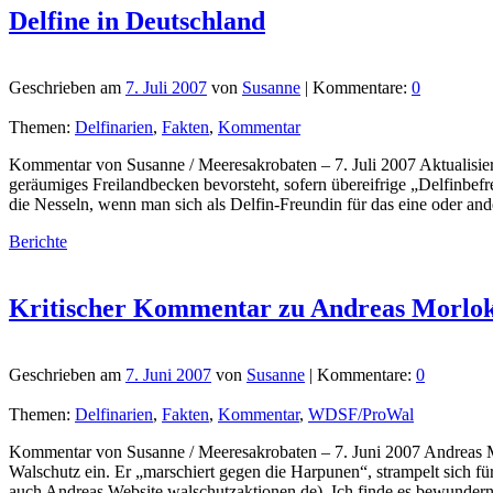
Delfine in Deutschland
Geschrieben am
7. Juli 2007
von
Susanne
| Kommentare:
0
Themen:
Delfinarien
,
Fakten
,
Kommentar
Kommentar von Susanne / Meeresakrobaten – 7. Juli 2007 Aktualisie
geräumiges Freilandbecken bevorsteht, sofern übereifrige „Delfinbef
die Nesseln, wenn man sich als Delfin-Freundin für das eine oder an
Berichte
Kritischer Kommentar zu Andreas Morloks
Geschrieben am
7. Juni 2007
von
Susanne
| Kommentare:
0
Themen:
Delfinarien
,
Fakten
,
Kommentar
,
WDSF/ProWal
Kommentar von Susanne / Meeresakrobaten – 7. Juni 2007 Andreas Mor
Walschutz ein. Er „marschiert gegen die Harpunen“, strampelt sich f
auch Andreas Website walschutzaktionen.de). Ich finde es bewunderns