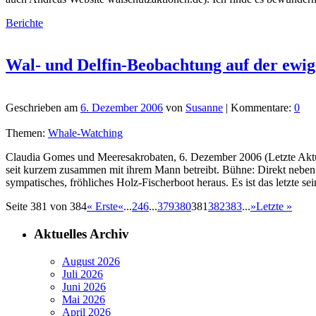
Berichte
Wal- und Delfin-Beobachtung auf der ewig
Geschrieben am
6. Dezember 2006
von
Susanne
| Kommentare:
0
Themen:
Whale-Watching
Claudia Gomes und Meeresakrobaten, 6. Dezember 2006 (Letzte Aktual
seit kurzem zusammen mit ihrem Mann betreibt. Bühne: Direkt neben d
sympatisches, fröhliches Holz-Fischerboot heraus. Es ist das letzte s
Seite 381 von 384
« Erste
«
...
2
4
6
...
379
380
381
382
383
...
»
Letzte »
Aktuelles Archiv
August 2026
Juli 2026
Juni 2026
Mai 2026
April 2026