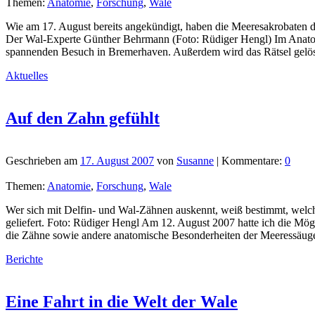
Themen:
Anatomie
,
Forschung
,
Wale
Wie am 17. August bereits angekündigt, haben die Meeresakrobaten
Der Wal-Experte Günther Behrmann (Foto: Rüdiger Hengl) Im Anatomi
spannenden Besuch in Bremerhaven. Außerdem wird das Rätsel gelö
Aktuelles
Auf den Zahn gefühlt
Geschrieben am
17. August 2007
von
Susanne
| Kommentare:
0
Themen:
Anatomie
,
Forschung
,
Wale
Wer sich mit Delfin- und Wal-Zähnen auskennt, weiß bestimmt, welc
geliefert. Foto: Rüdiger Hengl Am 12. August 2007 hatte ich die M
die Zähne sowie andere anatomische Besonderheiten der Meeressäuge
Berichte
Eine Fahrt in die Welt der Wale