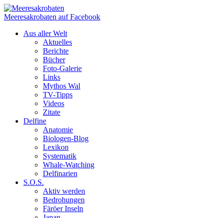
Meeresakrobaten auf Facebook
Aus aller Welt
Aktuelles
Berichte
Bücher
Foto-Galerie
Links
Mythos Wal
TV-Tipps
Videos
Zitate
Delfine
Anatomie
Biologen-Blog
Lexikon
Systematik
Whale-Watching
Delfinarien
S.O.S.
Aktiv werden
Bedrohungen
Färöer Inseln
Japan