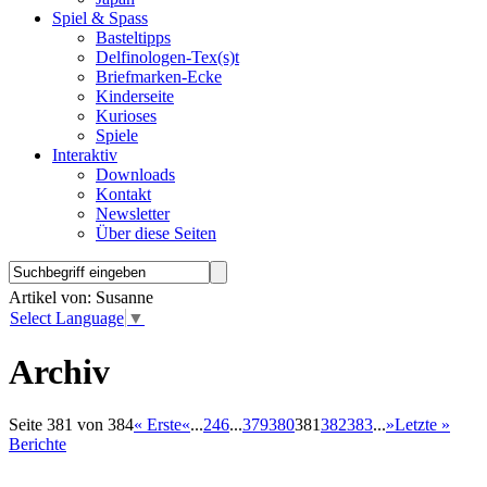
Spiel & Spass
Basteltipps
Delfinologen-Tex(s)t
Briefmarken-Ecke
Kinderseite
Kurioses
Spiele
Interaktiv
Downloads
Kontakt
Newsletter
Über diese Seiten
Artikel von: Susanne
Select Language
▼
Archiv
Seite 381 von 384
« Erste
«
...
2
4
6
...
379
380
381
382
383
...
»
Letzte »
Berichte