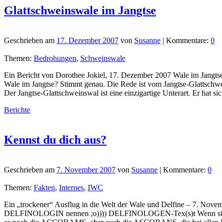
Glattschweinswale im Jangtse
Geschrieben am
17. Dezember 2007
von
Susanne
| Kommentare:
0
Themen:
Bedrohungen
,
Schweinswale
Ein Bericht von Dorothee Jokiel, 17. Dezember 2007 Wale im Jangts
Wale im Jangtse? Stimmt genau. Die Rede ist vom Jangtse-Glattschwe
Der Jangtse-Glattschweinswal ist eine einzigartige Unterart. Er hat
Berichte
Kennst du dich aus?
Geschrieben am
7. November 2007
von
Susanne
| Kommentare:
0
Themen:
Fakten
,
Internes
,
IWC
Ein „trockener“ Ausflug in die Welt der Wale und Delfine – 7. Nove
DELFINOLOGIN nennen ;o)))) DELFINOLOGEN-Tex(s)t Wenn sich die