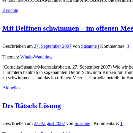
es noch die ACCOBAMS, aber auch die ASCOBANS, die bei allen Fac
Berichte
Mit Delfinen schwimmen – im offenen Me
Geschrieben am
27. September 2007
von
Susanne
| Kommentare:
3
Themen:
Whale-Watching
(Cornelia/Susanne/Meeresakrobaten, 27. September 2007) Wie wir ber
Tümmlern hautnah in sogenannten Delfin-Schwimm-Kursen für Touriste
zu schwimmen – und das im offenen Meer … Cornelia betreibt in Buch
Aktuelles
Des Rätsels Lösung
Geschrieben am
23. August 2007
von
Susanne
| Kommentare:
1