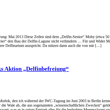
rung: Mai 2013 Diese Zeilen sind dem „Delfin-Senior“ Moby (etwa 50 
reier“ den Bau der Delfin-Lagune nicht verhindern … Für und Wider Man 
dere Delfinarium ausspricht. Da nützen dann auch die von mir […]
 Aktion „Delfinbefreiung“
lok, den ich während der IWC-Tagung im Juni 2003 in Berlin kennenge
ür die Wale ab, die aus sogenannten „wissenschaftlichen Zwecken“ get
wert, was er in seiner Freizeit alles für die bedrohten Meeressäuger 