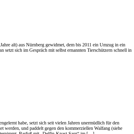
Jahre alt) aus Nürnberg gewidmet, dem bis 2011 ein Umzug in ein
setzt sich im Gespräch mit selbst ernannten Tierschützern schnell in
lernt habe, setzt sich seit vielen Jahren unermüdlich für den
ötet werden, und paddelt gegen den kommerziellen Walfang (siehe
unternimmt. Barfuß mit „Delfin-Knast-Sarg“ im […]