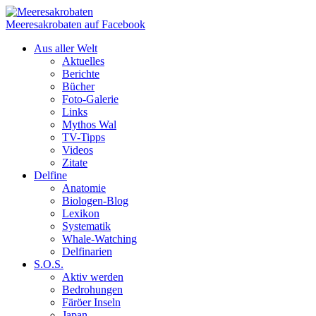
Meeresakrobaten auf Facebook
Aus aller Welt
Aktuelles
Berichte
Bücher
Foto-Galerie
Links
Mythos Wal
TV-Tipps
Videos
Zitate
Delfine
Anatomie
Biologen-Blog
Lexikon
Systematik
Whale-Watching
Delfinarien
S.O.S.
Aktiv werden
Bedrohungen
Färöer Inseln
Japan