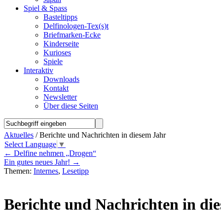
Spiel & Spass
Basteltipps
Delfinologen-Tex(s)t
Briefmarken-Ecke
Kinderseite
Kurioses
Spiele
Interaktiv
Downloads
Kontakt
Newsletter
Über diese Seiten
Aktuelles
/ Berichte und Nachrichten in diesem Jahr
Select Language
▼
←
Delfine nehmen „Drogen“
Ein gutes neues Jahr!
→
Themen:
Internes
,
Lesetipp
Berichte und Nachrichten in di