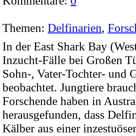
Kommentare:
0
Themen:
Delfinarien
,
Forsc
In der East Shark Bay (West
Inzucht-Fälle bei Großen T
Sohn-, Vater-Tochter- und 
beobachtet. Jungtiere brauc
Forschende haben in Austral
herausgefunden, dass Delfin
Kälber aus einer inzestuös