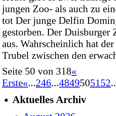
jungen Zoo- als auch zu ei
tot Der junge Delfin Domin
gestorben. Der Duisburger 
aus. Wahrscheinlich hat de
Trubel zwischen den erwac
Seite 50 von 318
«
Erste
«
...
2
4
6
...
48
49
50
51
52
..
Aktuelles Archiv