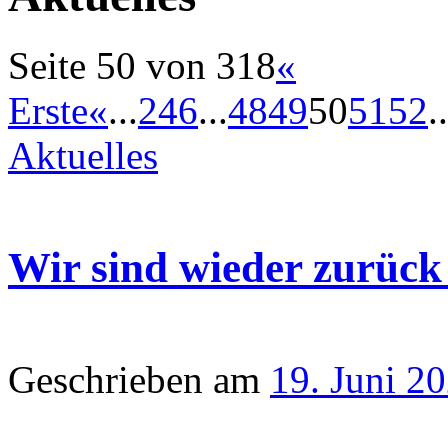
Seite 50 von 318
«
Erste
«
...
2
4
6
...
48
49
50
51
52
..
Aktuelles
Wir sind wieder zurück
Geschrieben am
19. Juni 2